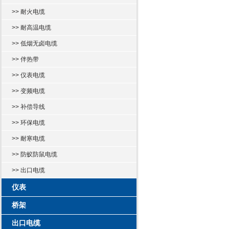
>> 耐火电缆
>> 耐高温电缆
>> 低烟无卤电缆
>> 伴热带
>> 仪表电缆
>> 变频电缆
>> 补偿导线
>> 环保电缆
>> 耐寒电缆
>> 防蚁防鼠电缆
>> 出口电缆
仪表
桥架
出口电缆