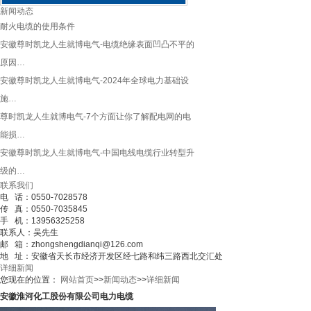
新闻动态
耐火电缆的使用条件
安徽尊时凯龙人生就博电气-电缆绝缘表面凹凸不平的
原因…
安徽尊时凯龙人生就博电气-2024年全球电力基础设
施…
尊时凯龙人生就博电气-7个方面让你了解配电网的电
能损…
安徽尊时凯龙人生就博电气-中国电线电缆行业转型升
级的…
联系我们
电 话 ：0550-7028578
传 真：0550-7035845
手 机 ：13956325258
联系人 ：吴先生
邮 箱：zhongshengdianqi@126.com
地 址 ：安徽省天长市经济开发区经七路和纬三路西北交汇处
详细新闻
您现在的位置：
网站首页
>>
新闻动态
>>
详细新闻
安徽淮河化工股份有限公司电力电缆