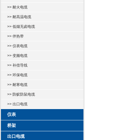
>> 耐火电缆
>> 耐高温电缆
>> 低烟无卤电缆
>> 伴热带
>> 仪表电缆
>> 变频电缆
>> 补偿导线
>> 环保电缆
>> 耐寒电缆
>> 防蚁防鼠电缆
>> 出口电缆
仪表
桥架
出口电缆