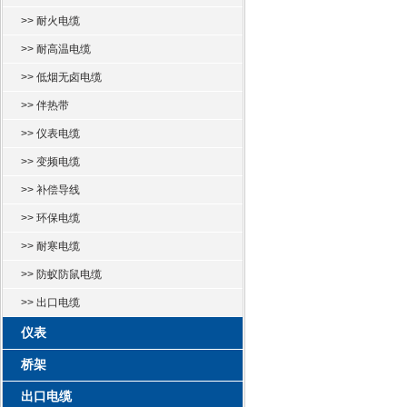
>> 耐火电缆
>> 耐高温电缆
>> 低烟无卤电缆
>> 伴热带
>> 仪表电缆
>> 变频电缆
>> 补偿导线
>> 环保电缆
>> 耐寒电缆
>> 防蚁防鼠电缆
>> 出口电缆
仪表
桥架
出口电缆