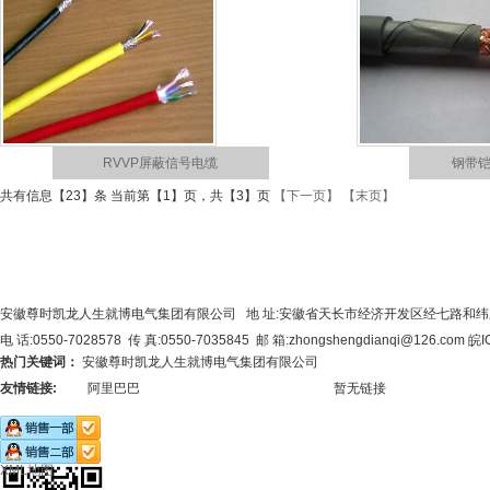
RVVP屏蔽信号电缆
钢带
共有信息【23】条 当前第【1】页，共【3】页
【下一页】
【末页】
安徽尊时凯龙人生就博电气集团有限公司 地 址:安徽省天长市经济开发区经七路和
电 话:0550-7028578 传 真:0550-7035845 邮 箱:zhongshengdianqi@126.com
皖I
热门关键词 ：
安徽尊时凯龙人生就博电气集团有限公司
友情链接:
阿里巴巴
暂无链接
XML地图