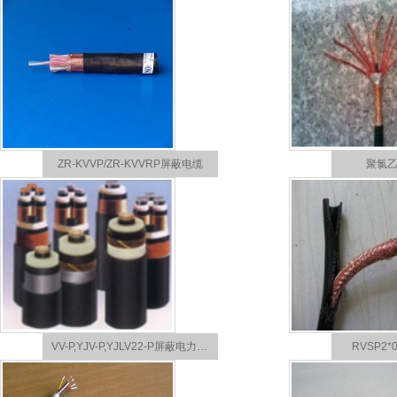
ZR-KVVP/ZR-KVVRP屏蔽电缆
聚氯
VV-P,YJV-P,YJLV22-P屏蔽电力电缆
RVSP2