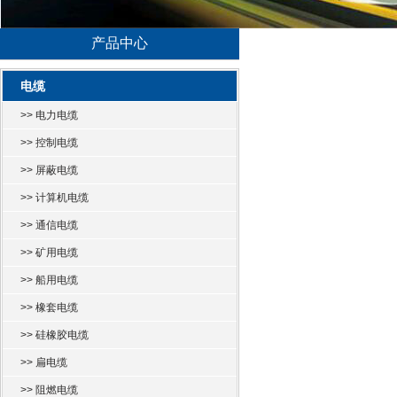
产品中心
电缆
>> 电力电缆
>> 控制电缆
>> 屏蔽电缆
>> 计算机电缆
>> 通信电缆
>> 矿用电缆
>> 船用电缆
>> 橡套电缆
>> 硅橡胶电缆
>> 扁电缆
>> 阻燃电缆