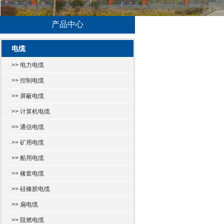
产品中心
电缆
>> 电力电缆
>> 控制电缆
>> 屏蔽电缆
>> 计算机电缆
>> 通信电缆
>> 矿用电缆
>> 船用电缆
>> 橡套电缆
>> 硅橡胶电缆
>> 扁电缆
>> 阻燃电缆