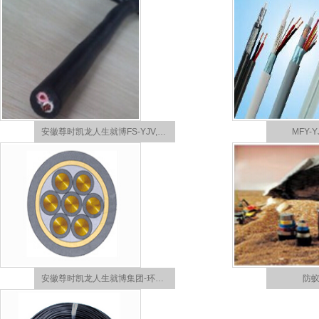
安徽尊时凯龙人生就博FS-YJV,FS-MGYJV,FS-YJV22防鼠防水电缆
MFY-
安徽尊时凯龙人生就博集团-环保防蚁鼠电力电缆
防