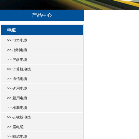
产品中心
电缆
>> 电力电缆
>> 控制电缆
>> 屏蔽电缆
>> 计算机电缆
>> 通信电缆
>> 矿用电缆
>> 船用电缆
>> 橡套电缆
>> 硅橡胶电缆
>> 扁电缆
>> 阻燃电缆