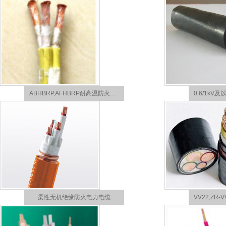
ABHBRP,AFHBRP耐高温防火电力电缆
柔性无机绝缘防火电力电缆