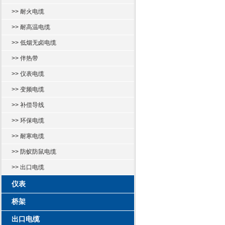
>> 耐火电缆
>> 耐高温电缆
>> 低烟无卤电缆
>> 伴热带
>> 仪表电缆
>> 变频电缆
>> 补偿导线
>> 环保电缆
>> 耐寒电缆
>> 防蚁防鼠电缆
>> 出口电缆
仪表
桥架
出口电缆