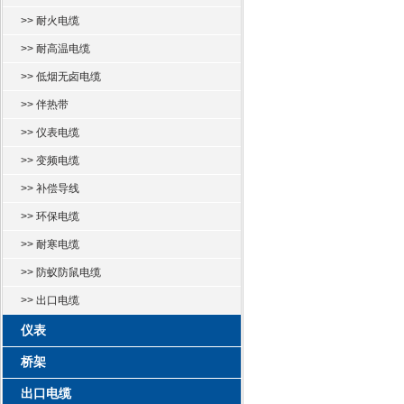
>> 耐火电缆
>> 耐高温电缆
>> 低烟无卤电缆
>> 伴热带
>> 仪表电缆
>> 变频电缆
>> 补偿导线
>> 环保电缆
>> 耐寒电缆
>> 防蚁防鼠电缆
>> 出口电缆
仪表
桥架
出口电缆