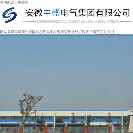
尊时凯龙人生就博
网站首页
公司简介
新闻动态
产品中心
资质荣誉
在线订购
客户留言
联系我们