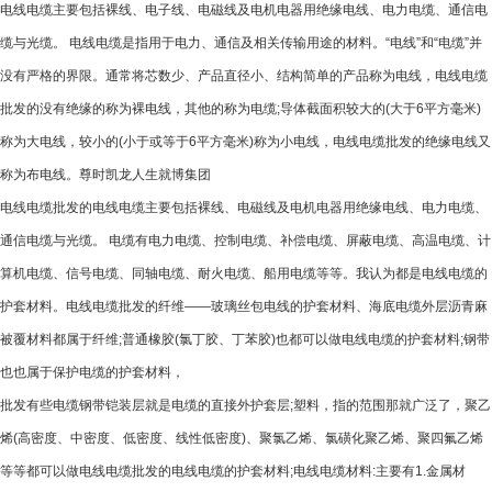
电线电缆主要包括裸线 、电子线、电磁线及电机电器用绝缘电线、电力电缆、通信电
缆与光缆。 电线电缆是指用于电力 、通信及相关传输用途的材料。“电线”和“电缆”并
没有严格的界限。通常将芯数少、产品直径小、结构简单的产品称为电线 ，电线电缆
批发的没有绝缘的称为裸电线，其他的称为电缆;导体截面积较大的(大于6平方毫米)
称为大电线，较小的(小于或等于6平方毫米)称为小电线 ，电线电缆批发的绝缘电线又
称为布电线。尊时凯龙人生就博集团
电线电缆批发的电线电缆主要包括裸线 、电磁线及电机电器用绝缘电线、电力电缆、
通信电缆与光缆。 电缆有电力电缆、控制电缆、补偿电缆、屏蔽电缆、高温电缆、计
算机电缆、信号电缆、同轴电缆、耐火电缆、船用电缆等等。我认为都是电线电缆的
护套材料。电线电缆批发的纤维——玻璃丝包电线的护套材料、海底电缆外层沥青麻
被覆材料都属于纤维;普通橡胶(氯丁胶、丁苯胶)也都可以做电线电缆的护套材料;钢带
也也属于保护电缆的护套材料 ，
批发有些电缆钢带铠装层就是电缆的直接外护套层;塑料 ，指的范围那就广泛了 ，聚乙
烯(高密度 、中密度 、低密度、线性低密度) 、聚氯乙烯、氯磺化聚乙烯、聚四氟乙烯
等等都可以做电线电缆批发的电线电缆的护套材料;电线电缆材料:主要有1.金属材