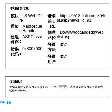
详细错误信息:
IIS Web Co
https://0513mali.com:80/li
模块
请求
re
st.asp?news_id=91
的 U
MapReque
RL
通知
stHandler
D:\wwwroot\ahdedq\web
物理
ASPClassi
\list.asp
处理
路径
c
程序
登录
匿名
0x8007000
错误
方法
2
代码
登录
匿名
用户
详细信息:
此错误表明文件或目录在服务器上不存在。请创建文件或目录并重新尝
试请求。
XML地图