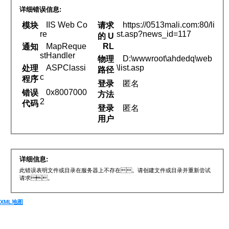
详细错误信息:
IIS Web Co
https://0513mali.com:80/li
模块
请求
re
st.asp?news_id=117
的 U
MapReque
RL
通知
stHandler
D:\wwwroot\ahdedq\web
物理
ASPClassi
\list.asp
处理
路径
c
程序
登录
匿名
0x8007000
错误
方法
2
代码
登录
匿名
用户
详细信息:
此错误表明文件或目录在服务器上不存在 。请创建文件或目录并重新尝试
请求。
XML地图