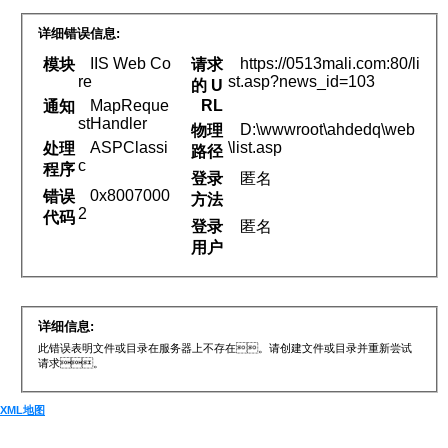
详细错误信息:
IIS Web Co
https://0513mali.com:80/li
模块
请求
re
st.asp?news_id=103
的 U
MapReque
RL
通知
stHandler
D:\wwwroot\ahdedq\web
物理
ASPClassi
\list.asp
处理
路径
c
程序
登录
匿名
0x8007000
错误
方法
2
代码
登录
匿名
用户
详细信息:
此错误表明文件或目录在服务器上不存在 。请创建文件或目录并重新尝试
请求。
XML地图