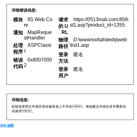
详细错误信息:
IIS Web Co
https://0513mali.com:80/li
模块
请求
re
st1.asp?product_id=1355
的 U
MapReque
RL
通知
stHandler
D:\wwwroot\ahdedq\web
物理
ASPClassi
\list1.asp
处理
路径
c
程序
登录
匿名
0x8007000
错误
方法
2
代码
登录
匿名
用户
详细信息:
此错误表明文件或目录在服务器上不存在。请创建文件或目录并重新尝
试请求。
XML地图