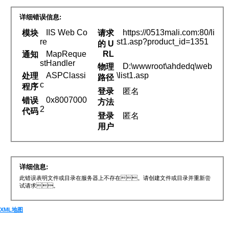
详细错误信息:
IIS Web Co
https://0513mali.com:80/li
模块
请求
re
st1.asp?product_id=1351
的 U
MapReque
RL
通知
stHandler
D:\wwwroot\ahdedq\web
物理
ASPClassi
\list1.asp
处理
路径
c
程序
登录
匿名
0x8007000
错误
方法
2
代码
登录
匿名
用户
详细信息:
此错误表明文件或目录在服务器上不存在。请创建文件或目录并重新尝
试请求。
XML地图