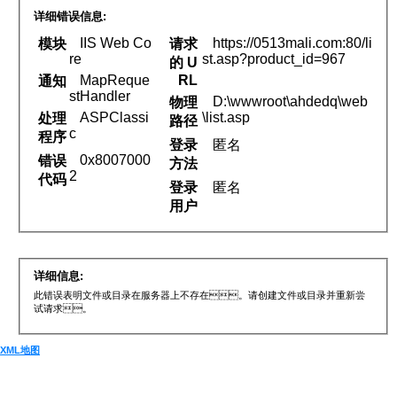
详细错误信息:
IIS Web Co
https://0513mali.com:80/li
模块
请求
re
st.asp?product_id=967
的 U
MapReque
RL
通知
stHandler
D:\wwwroot\ahdedq\web
物理
ASPClassi
\list.asp
处理
路径
c
程序
登录
匿名
0x8007000
错误
方法
2
代码
登录
匿名
用户
详细信息:
此错误表明文件或目录在服务器上不存在。请创建文件或目录并重新尝
试请求 。
XML地图