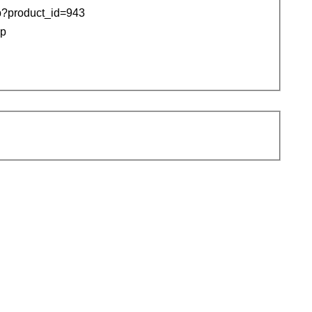
sp?product_id=943
sp