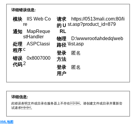
详细错误信息:
IIS Web Co
https://0513mali.com:80/li
模块
请求
re
st.asp?product_id=879
的 U
MapReque
RL
通知
stHandler
D:\wwwroot\ahdedq\web
物理
ASPClassi
\list.asp
处理
路径
c
程序
登录
匿名
0x8007000
错误
方法
2
代码
登录
匿名
用户
详细信息:
此错误表明文件或目录在服务器上不存在。请创建文件或目录并重新尝
试请求。
XML地图