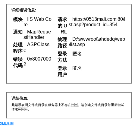
详细错误信息:
IIS Web Co
https://0513mali.com:80/li
模块
请求
re
st.asp?product_id=854
的 U
MapReque
RL
通知
stHandler
D:\wwwroot\ahdedq\web
物理
ASPClassi
\list.asp
处理
路径
c
程序
登录
匿名
0x8007000
错误
方法
2
代码
登录
匿名
用户
详细信息:
此错误表明文件或目录在服务器上不存在 。请创建文件或目录并重新尝试
请求。
XML地图