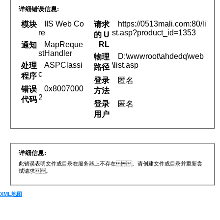
详细错误信息:
IIS Web Co
https://0513mali.com:80/li
模块
请求
re
st.asp?product_id=1353
的 U
MapReque
RL
通知
stHandler
D:\wwwroot\ahdedq\web
物理
ASPClassi
\list.asp
处理
路径
c
程序
登录
匿名
0x8007000
错误
方法
2
代码
登录
匿名
用户
详细信息:
此错误表明文件或目录在服务器上不存在。请创建文件或目录并重新尝
试请求 。
XML地图